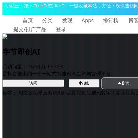
小贴士：按下Ctrl+D 或 ⌘+D，一键收藏本站，方便下次快速访
首页
分类
发现
博
Apps
排行榜
提交/推广产品
登录
字节即创AI
月访问量：
16.51万
-13.32%
是抖音推出的一个一站式智能创意生产与管理平台。
0
收藏
票
访问
标签：
AI文案
AI漫画
素材
AI商品图
视频生成
AI数字人
文生视频