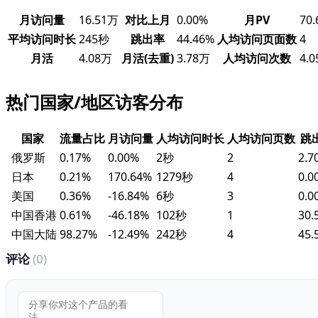
月访问量
16.51万
对比上月
0.00%
月PV
70
平均访问时长
245秒
跳出率
44.46%
人均访问页面数
4
月活
4.08万
月活(去重)
3.78万
人均访问次数
4.0
热门国家/地区访客分布
国家
流量占比
月访问量
人均访问时长
人均访问页数
跳
俄罗斯
0.17%
0.00%
2秒
2
2.7
日本
0.21%
170.64%
1279秒
4
0.0
美国
0.36%
-16.84%
6秒
3
0.0
中国香港
0.61%
-46.18%
102秒
1
30.
中国大陆
98.27%
-12.49%
242秒
4
45.
评论
(0)