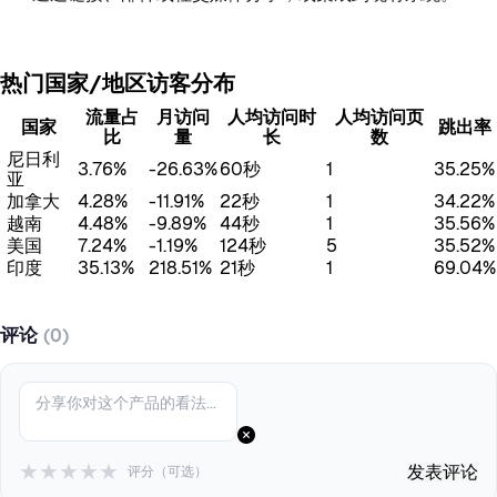
热门国家/地区访客分布
流量占
月访问
人均访问时
人均访问页
国家
跳出率
比
量
长
数
尼日利
3.76%
-26.63%
60秒
1
35.25%
亚
加拿大
4.28%
-11.91%
22秒
1
34.22%
越南
4.48%
-9.89%
44秒
1
35.56%
美国
7.24%
-1.19%
124秒
5
35.52%
印度
35.13%
218.51%
21秒
1
69.04%
评论
(0)
★
★
★
★
★
发表评论
评分（可选）