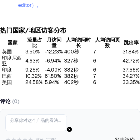
editor）。
热门国家/地区访客分布
流量占
月访问
人均访问时
人均访问页
国家
跳出率
比
量
长
数
英国
3.50%
-12.23%
400秒
7
31.84%
印度尼西
4.63%
-6.94%
327秒
6
42.72%
亚
印度
9.25%
-4.09%
382秒
6
37.56%
巴西
10.32%
61.80%
382秒
7
34.27%
美国
24.58%
5.94%
402秒
6
33.35%
评论
(0)
★
★
★
★
★
发表评论
评分（可选）