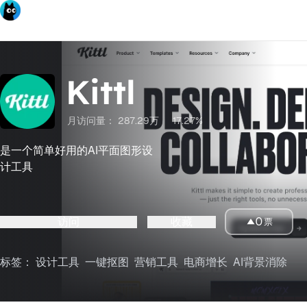
Kittl
月访问量：
287.29万
17.27%
是一个简单好用的AI平面图形设
计工具
访问
收藏
0
票
标签：
设计工具
一键抠图
营销工具
电商增长
AI背景消除