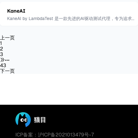
KaneAI
KaneAI by LambdaTest 是一款先进的AI驱动测试代理，专为追求
高效的质量工程团队设计。基于最新的大型语言模型（LLMs），
KaneAI 使团队能够利用自然语言轻松创建、调试和优化测试流程，
上一页
从而大幅提升开发效率与质量。
1
2
3
•••
43
下一页
猫目
ICP备案：沪ICP备2021013479号-7